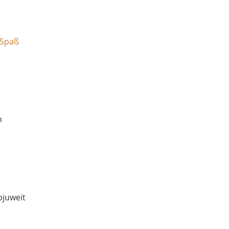
 Spaß
n
bjuweit