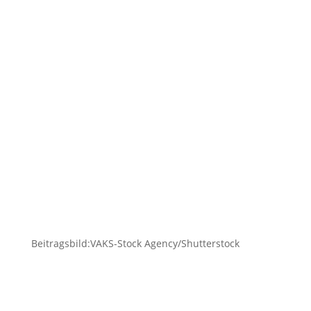
Mit einem Hund zu leben ist ein großes Glück.
Das ist wahrhaftig nichts Neues. Aber warum
ist das eigentlich so? Was macht den Umgang
mit dem Hund so angenehm für uns
Menschen? Warum haben so viele Menschen
einen Hund, für den doch heutzutage kaum
noch jemand...
Beitragsbild:VAKS-Stock Agency/Shutterstock