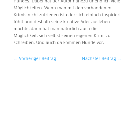
Hundes. Dabei hat der Autor nahezu unendlich viele
Möglichkeiten. Wenn man mit den vorhandenen
Krimis nicht zufrieden ist oder sich einfach inspiriert
fühlt und deshalb seine kreative Ader ausleben
möchte, dann hat man natürlich auch die
Möglichkeit, sich selbst seinen eigenen Krimi zu
schreiben. Und auch da kommen Hunde vor.
←
Vorheriger Beitrag
Nächster Beitrag
→
"Wir züchten unsere Lieblinge zu Tode." Das
meint jedenfalls Prof.Dr. Achim Gruber,
Tierpathologe und Autor des Buches
Geschundene Gefährten: Über Irrwege in der