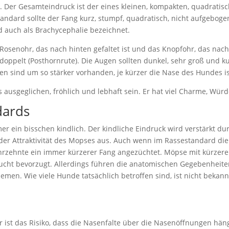
ein. Der Gesamteindruck ist der eines kleinen, kompakten, quadratis
ndard sollte der Fang kurz, stumpf, quadratisch, nicht aufgebogen 
 auch als Brachycephalie bezeichnet.
 Rosenohr, das nach hinten gefaltet ist und das Knopfohr, das nac
 doppelt (Posthornrute). Die Augen sollten dunkel, sehr groß und k
en sind um so stärker vorhanden, je kürzer die Nase des Hundes is
ausgeglichen, fröhlich und lebhaft sein. Er hat viel Charme, Würde
dards
r ein bisschen kindlich. Der kindliche Eindruck wird verstärkt d
der Attraktivität des Mopses aus. Auch wenn im Rassestandard die
ahrzehnte ein immer kürzerer Fang angezüchtet. Möpse mit kürzere
ht bevorzugt. Allerdings führen die anatomischen Gegebenheiten b
men. Wie viele Hunde tatsächlich betroffen sind, ist nicht bekann
r ist das Risiko, dass die Nasenfalte über die Nasenöffnungen hä