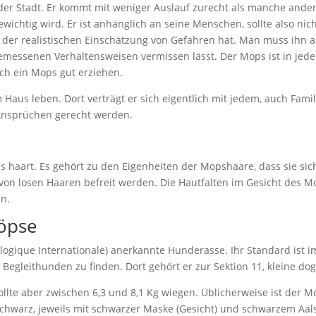
 der Stadt. Er kommt mit weniger Auslauf zurecht als manche and
ichtig wird. Er ist anhänglich an seine Menschen, sollte also nich
i der realistischen Einschätzung von Gefahren hat. Man muss ihn al
ssenen Verhaltensweisen vermissen lässt. Der Mops ist in jedem 
sich ein Mops gut erziehen.
im Haus leben. Dort verträgt er sich eigentlich mit jedem, auch Fa
Ansprüchen gerecht werden.
s haart. Es gehört zu den Eigenheiten der Mopshaare, dass sie sich
on losen Haaren befreit werden. Die Hautfalten im Gesicht des M
en.
öpse
ologique Internationale) anerkannte Hunderasse. Ihr Standard ist 
d Begleithunden zu finden. Dort gehört er zur Sektion 11, kleine d
sollte aber zwischen 6,3 und 8,1 Kg wiegen. Üblicherweise ist der
er schwarz, jeweils mit schwarzer Maske (Gesicht) und schwarzem A