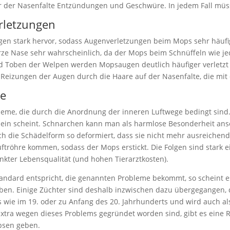
 der Nasenfalte Entzündungen und Geschwüre. In jedem Fall müss
rletzungen
gen stark hervor, sodass Augenverletzungen beim Mops sehr häuf
rze Nase sehr wahrscheinlich, da der Mops beim Schnüffeln wie j
 Toben der Welpen werden Mopsaugen deutlich häufiger verletzt
 Reizungen der Augen durch die Haare auf der Nasenfalte, die mi
me
eme, die durch die Anordnung der inneren Luftwege bedingt sind.
ein scheint. Schnarchen kann man als harmlose Besonderheit ansehe
h die Schädelform so deformiert, dass sie nicht mehr ausreiche
ftröhre kommen, sodass der Mops erstickt. Die Folgen sind stark 
nkter Lebensqualität (und hohen Tierarztkosten).
tandard entspricht, die genannten Probleme bekommt, so schein
en. Einige Züchter sind deshalb inzwischen dazu übergegangen,
 wie im 19. oder zu Anfang des 20. Jahrhunderts und wird auch a
tra wegen dieses Problems gegründet worden sind, gibt es eine Re
öpsen geben.