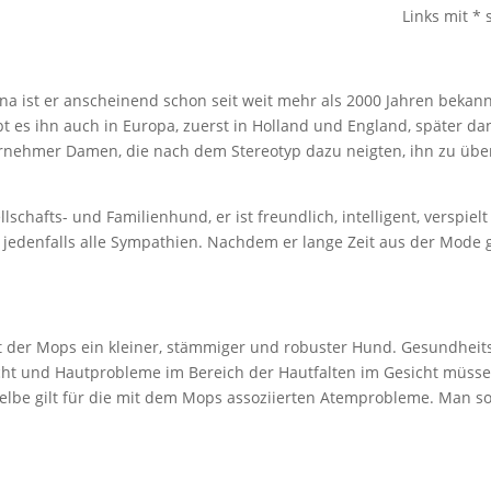
Links mit *
ina ist er anscheinend schon seit weit mehr als 2000 Jahren beka
ibt es ihn auch in Europa, zuerst in Holland und England, später d
ornehmer Damen, die nach dem Stereotyp dazu neigten, ihn zu übe
lschafts- und Familienhund, er ist freundlich, intelligent, verspi
 jedenfalls alle Sympathien. Nachdem er lange Zeit aus der Mode 
t der Mops ein kleiner, stämmiger und robuster Hund. Gesundheits
ht und Hautprobleme im Bereich der Hautfalten im Gesicht müssen
selbe gilt für die mit dem Mops assoziierten Atemprobleme. Man so