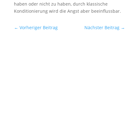
haben oder nicht zu haben, durch klassische
Konditionierung wird die Angst aber beeinflussbar.
←
Vorheriger Beitrag
Nächster Beitrag
→
Kaum etwas verunsichert Hundehalter so sehr
wie ein paar Grashalme im Maul ihres
Lieblings. Schnell wird gegoogelt, spekuliert
oder panisch der Tierarzt konsultiert. Dabei
wird oft übersehen, dass der Napf daheim
regelmäßig mit Hundefutter gefüllt wird, das
zu einem...